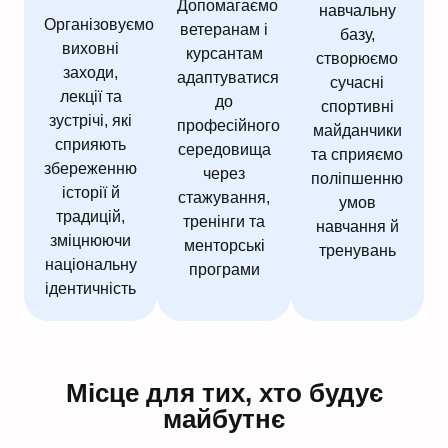
Допомагаємо
навчальну
Організовуємо
ветеранам і
базу,
виховні
курсантам
створюємо
заходи,
адаптуватися
сучасні
лекції та
до
спортивні
зустрічі, які
професійного
майданчики
сприяють
середовища
та сприяємо
збереженню
через
поліпшенню
історії й
стажування,
умов
традицій,
тренінги та
навчання й
зміцнюючи
менторські
тренувань
національну
програми
ідентичність
Місце для тих, хто будує
майбутнє