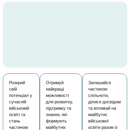
Розкрий
Отримуй
Залишайся
свій
найкращі
частиною
потенціал у
можливості
спільноти,
сучасній
для розвитку,
ділися досвідом
військовій
підтримку та
та впливай на
освіті та
знання, які
майбутнє
стань
формують
військової
частиною
майбутніх
освіти разом із