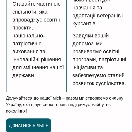
Ставайте частиною
навчання та
спільноти, яка
адаптації ветеранів і
впроваджує освітні
курсантів.
проєкти,
національно-
Завдяки вашій
патріотичне
допомозі ми
виховання та
розвиваємо освітні
інноваційні рішення
програми, патріотичні
для зміцнення нашої
ініціативи та
держави
забезпечуємо сталий
розвиток суспільства.
Долучайтеся до нашої місії – разом ми створюємо сильну
Україну, яка цінує своїх героїв і підтримує майбутнє
покоління!
ДІЗНАТИСЬ БІЛЬШЕ