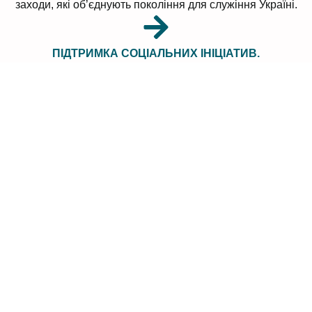
заходи, які об’єднують покоління для служіння Україні.
ПІДТРИМКА СОЦІАЛЬНИХ ІНІЦІАТИВ.
Ветерани, їхні родини, курсанти та активна
громадськість знаходять допомогу в рамках спільних
проєктів.
РОЗВИТОК ІНФРАСТРУКТУРИ.
Ми забезпечуємо сучасні ресурси для навчання,
фізичної підготовки та розвитку військової справи.
МІЖНАРОДНА СПІВПРАЦЯ.
Обмін досвідом і партнерство з організаціями за
кордоном дозволяють впроваджувати передові
практики у нашій діяльності.